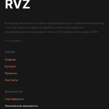
Вся представленная на сайте информация носит справочный характер
и ни при каких условиях не является публичной офертой,
определяемой положениями Статьи 437 Гражданского кодекса РФ.
rvz-zavod.ru
МЕНЮ
Главная
Каталог
Проекты
Контакты
Документы
Сертификаты
Технические документы