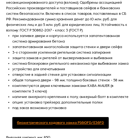
несанкционированного доступа (взлома). Одобрены ассоциацией
Российских производителей и поставщиков сейфов и банковских
систем безопасности. Включен в список товаров, поставляемых в СБ
РФ. Рекомендованная сумма хранения денег до 10 млн. руб. для
физических лиц и до 5 млн. руб. для юридических лиц. Устойчивость к
взлому: ГОСТ Р 50862-2017 - класс 3 (ГОСТ Р).
при заливке двери и корпуса используется запатентованная
система армирования бетона
запатентованная многослойная защита стенки и двери сейфа
3-х сторонняя усиленная ригельная система запирания
защита замков и ригелей от высверливания и выбивания
система блокировки ригельного механизма при выбивании замка
устройство для опечатывания
отверстие в задней стенке для установки сигнализации
общая толщина двери - 98 мм; толщина боковых стенок - 58 мм
комплектуются двумя ключевыми замками KABA MAUER (в
комплекте 3 ключа)
наличие анкерного крепления к полу, анкерный болт в комплекте
опция: установка трейзера; дополнительные полки
под заказ возможна установка
биометрического кодового замка PS610FD/E36FD
Внешняя ширина, мм: 850