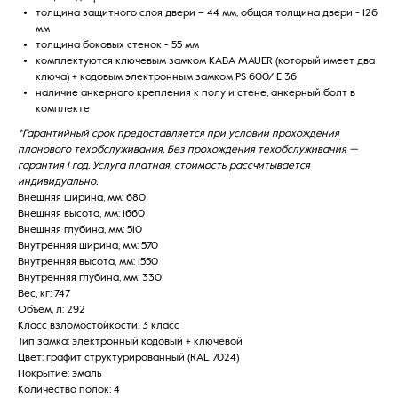
толщина защитного слоя двери – 44 мм, общая толщина двери - 126
мм
толщина боковых стенок - 55 мм
комплектуются ключевым замком KABA MAUER (который имеет два
ключа) + кодовым электронным замком PS 600/ E 36
наличие анкерного крепления к полу и стене, анкерный болт в
комплекте
*Гарантийный срок предоставляется при условии прохождения
планового техобслуживания. Без прохождения техобслуживания —
гарантия 1 год. Услуга платная, стоимость рассчитывается
индивидуально.
Внешняя ширина, мм: 680
Внешняя высота, мм: 1660
Внешняя глубина, мм: 510
Внутренняя ширина, мм: 570
Внутренняя высота, мм: 1550
Внутренняя глубина, мм: 330
Вес, кг: 747
Объем, л: 292
Класс взломостойкости: 3 класс
Тип замка: электронный кодовый + ключевой
Цвет: графит структурированный (RAL 7024)
Покрытие: эмаль
Количество полок: 4