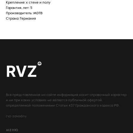
Крепление: к стене и полу
Гарантия, лет: 5
Производитель: MDTB
Страна: Германия
Вся представленная на сайте информация носит справочный характер
и ни при каких условиях не является публичной офертой,
определяемой положениями Статьи 437 Гражданского кодекса РФ.
rvz-zavod.ru
МЕНЮ