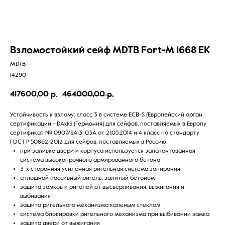
Взломостойкий сейф MDTB Fort-M 1668 EK
MDTB
14290
417600,00
464000,00
р.
р.
Устойчивость к взлому: класс 3 в системе ECB-S (Европейский орган
сертификации - DAkkS (Германия) для сейфов, поставляемых в Европу
сертификат № 0907/SA13-03А от 21.05.2014 и 4 класс по стандарту
ГОСТ Р 50862-2012 для сейфов, поставляемых в Россию.
при заливке двери и корпуса используется запатентованная
система высокопрочного армированного бетона
3-х сторонняя усиленная ригельная система запирания
сплошной пассивный ригель, залитый бетоном
защита замков и ригелей от высверливания, выжигания и
выбивания
защита ригельного механизма каленым стеклом
система блокировки ригельного механизма при выбивании замка
защита двери от выжигания