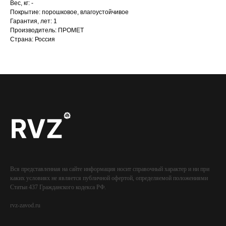
Вес, кг: -
Покрытие: порошковое, влагоустойчивое
Гарантия, лет: 1
Производитель: ПРОМЕТ
Страна: Россия
Вся представленная на сайте информация носит справочный характер и ни при
каких условиях не является публичной офертой, определяемой положениями
Статьи 437 Гражданского кодекса РФ.
rvz-zavod.ru