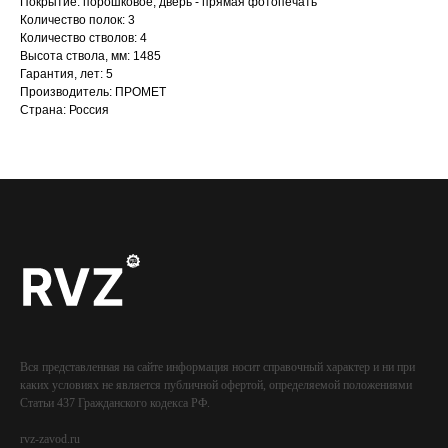
Покрытие: порошковое, дверь - прямая фотопечать
Количество полок: 3
Количество стволов: 4
Высота ствола, мм: 1485
Гарантия, лет: 5
Производитель: ПРОМЕТ
Страна: Россия
Вся представленная на сайте информация носит справочный характер и ни при
каких условиях не является публичной офертой, определяемой положениями
Статьи 437 Гражданского кодекса РФ.
rvz-zavod.ru