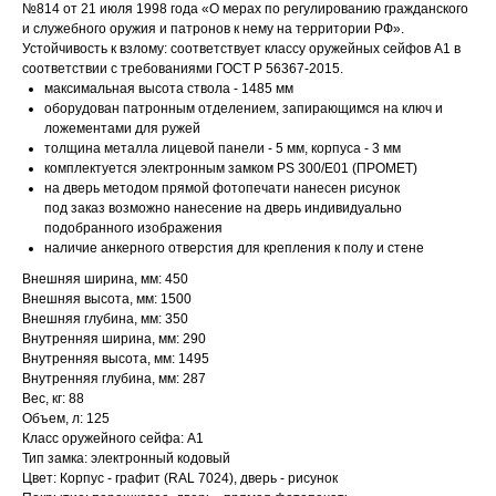
№814 от 21 июля 1998 года «О мерах по регулированию гражданского
и служебного оружия и патронов к нему на территории РФ».
Устойчивость к взлому: соответствует классу оружейных сейфов А1 в
соответствии с требованиями ГОСТ Р 56367-2015.
максимальная высота ствола - 1485 мм
оборудован патронным отделением, запирающимся на ключ и
ложементами для ружей
толщина металла лицевой панели - 5 мм, корпуса - 3 мм
комплектуется электронным замком PS 300/E01 (ПРОМЕТ)
на дверь методом прямой фотопечати нанесен рисунок
под заказ возможно нанесение на дверь индивидуально
подобранного изображения
наличие анкерного отверстия для крепления к полу и стене
Внешняя ширина, мм: 450
Внешняя высота, мм: 1500
Внешняя глубина, мм: 350
Внутренняя ширина, мм: 290
Внутренняя высота, мм: 1495
Внутренняя глубина, мм: 287
Вес, кг: 88
Объем, л: 125
Класс оружейного сейфа: А1
Тип замка: электронный кодовый
Цвет: Корпус - графит (RAL 7024), дверь - рисунок