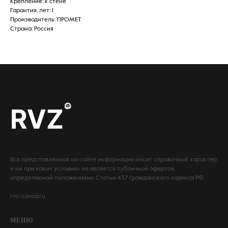
Крепление: к стене
Гарантия, лет: 1
Производитель: ПРОМЕТ
Страна: Россия
Вся представленная на сайте информация носит справочный характер
и ни при каких условиях не является публичной офертой,
определяемой положениями Статьи 437 Гражданского кодекса РФ.
rvz-zavod.ru
МЕНЮ