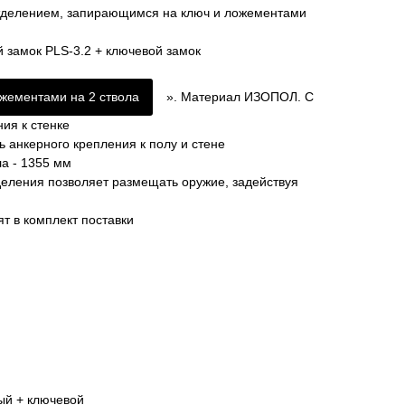
тделением, запирающимся на ключ и ложементами
 замок PLS-3.2 + ключевой замок
жементами на 2 ствола
». Материал ИЗОПОЛ. С
ия к стенке
 анкерного крепления к полу и стене
а - 1355 мм
деления позволяет размещать оружие, задействуя
т в комплект поставки
ый + ключевой