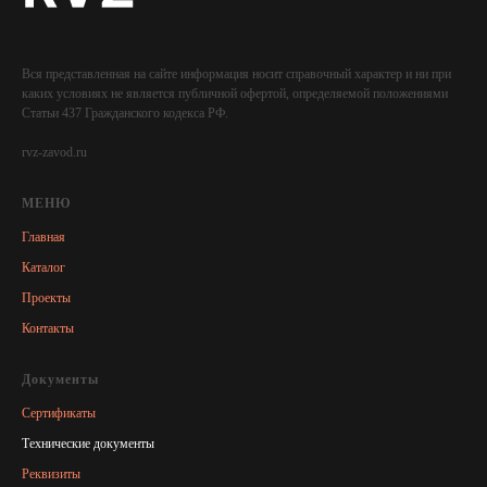
Вся представленная на сайте информация носит справочный характер и ни при
каких условиях не является публичной офертой, определяемой положениями
Статьи 437 Гражданского кодекса РФ.
rvz-zavod.ru
МЕНЮ
Главная
Каталог
Проекты
Контакты
Документы
Сертификаты
Технические документы
Реквизиты