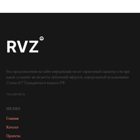
Вся представленная на сайте информация носит справочный характер и ни при
каких условиях не является публичной офертой, определяемой положениями
Статьи 437 Гражданского кодекса РФ.
rvz-zavod.ru
МЕНЮ
Главная
Каталог
Проекты