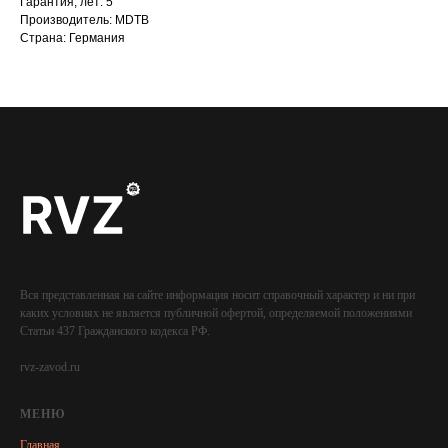
Гарантия, лет: 5
Производитель: MDTB
Страна: Германия
Вся представленная на сайте информация носит справочный характер и ни при
каких условиях не является публичной офертой, определяемой положениями
Статьи 437 Гражданского кодекса РФ.
rvz-zavod.ru
МЕНЮ
Главная