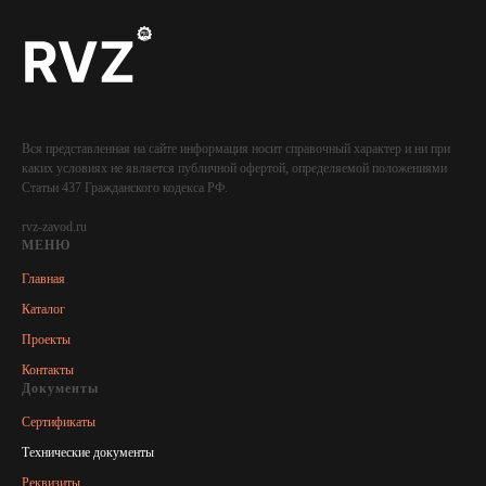
Вся представленная на сайте информация носит справочный характер и ни при
каких условиях не является публичной офертой, определяемой положениями
Статьи 437 Гражданского кодекса РФ.
rvz-zavod.ru
МЕНЮ
Главная
Каталог
Проекты
Контакты
Документы
Сертификаты
Технические документы
Реквизиты