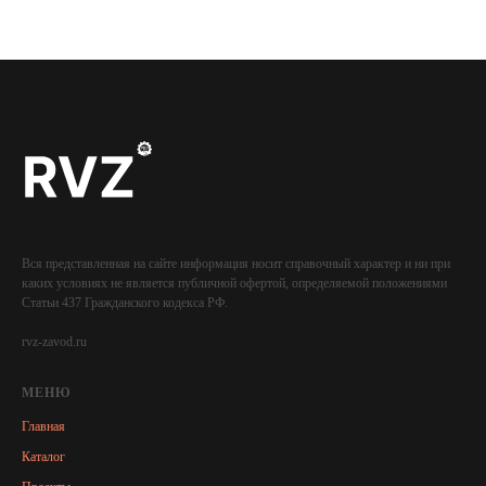
Вся представленная на сайте информация носит справочный характер и ни при
каких условиях не является публичной офертой, определяемой положениями
Статьи 437 Гражданского кодекса РФ.
rvz-zavod.ru
МЕНЮ
Главная
Каталог