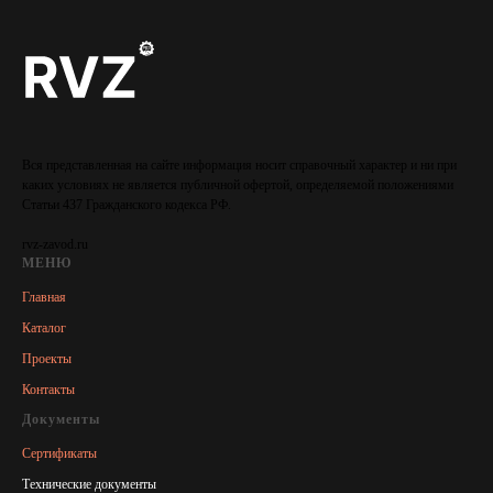
Вся представленная на сайте информация носит справочный характер и ни при
каких условиях не является публичной офертой, определяемой положениями
Статьи 437 Гражданского кодекса РФ.
rvz-zavod.ru
МЕНЮ
Главная
Каталог
Проекты
Контакты
Документы
Сертификаты
Технические документы