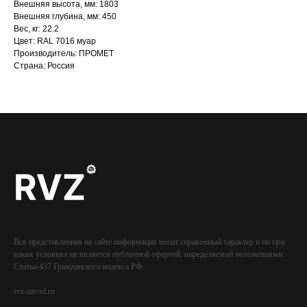
Внешняя высота, мм: 1803
Внешняя глубина, мм: 450
Вес, кг: 22.2
Цвет: RAL 7016 муар
Производитель: ПРОМЕТ
Страна: Россия
Вся представленная на сайте информация носит справочный характер и ни при
каких условиях не является публичной офертой, определяемой положениями
Статьи 437 Гражданского кодекса РФ.
rvz-zavod.ru