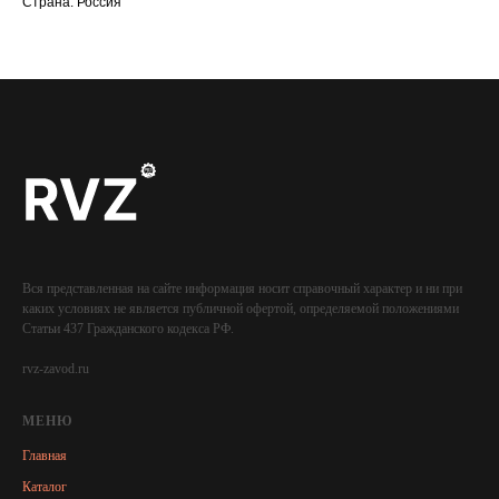
Страна: Россия
Вся представленная на сайте информация носит справочный характер и ни при
каких условиях не является публичной офертой, определяемой положениями
Статьи 437 Гражданского кодекса РФ.
rvz-zavod.ru
МЕНЮ
Главная
Каталог