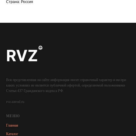
Страна: Россия
Вся представленная на сайте информация носит справочный характер и ни при
каких условиях не является публичной офертой, определяемой положениями
Статьи 437 Гражданского кодекса РФ.
rvz-zavod.ru
МЕНЮ
Главная
Каталог