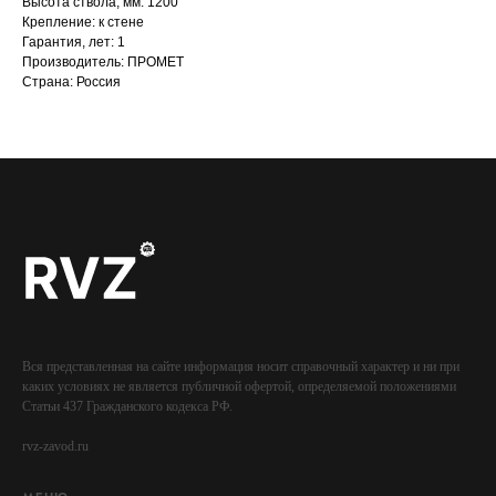
Высота ствола, мм: 1200
Крепление: к стене
Гарантия, лет: 1
Производитель: ПРОМЕТ
Страна: Россия
Вся представленная на сайте информация носит справочный характер и ни при
каких условиях не является публичной офертой, определяемой положениями
Статьи 437 Гражданского кодекса РФ.
rvz-zavod.ru