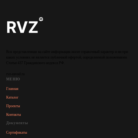
Вся представленная на сайте информация носит справочный характер и ни при
каких условиях не является публичной офертой, определяемой положениями
Статьи 437 Гражданского кодекса РФ.
rvz-zavod.ru
МЕНЮ
Главная
Каталог
Проекты
Контакты
Документы
Сертификаты