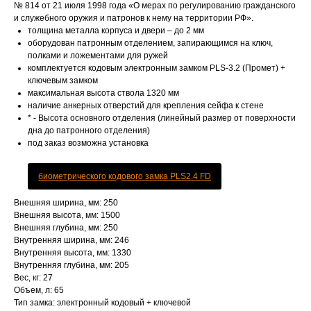
№ 814 от 21 июля 1998 года «О мерах по регулированию гражданского
и служебного оружия и патронов к нему на территории РФ».
толщина металла корпуса и двери – до 2 мм
оборудован патронным отделением, запирающимся на ключ,
полками и ложементами для ружей
комплектуется кодовым электронным замком PLS-3.2 (Промет) +
ключевым замком
максимальная высота ствола 1320 мм
наличие анкерных отверстий для крепления сейфа к стене
* - Высота основного отделения (линейный размер от поверхности
дна до патронного отделения)
под заказ возможна установка
биометрического кодового замка PLS2.4 FD
Внешняя ширина, мм: 250
Внешняя высота, мм: 1500
Внешняя глубина, мм: 250
Внутренняя ширина, мм: 246
Внутренняя высота, мм: 1330
Внутренняя глубина, мм: 205
Вес, кг: 27
Объем, л: 65
Тип замка: электронный кодовый + ключевой