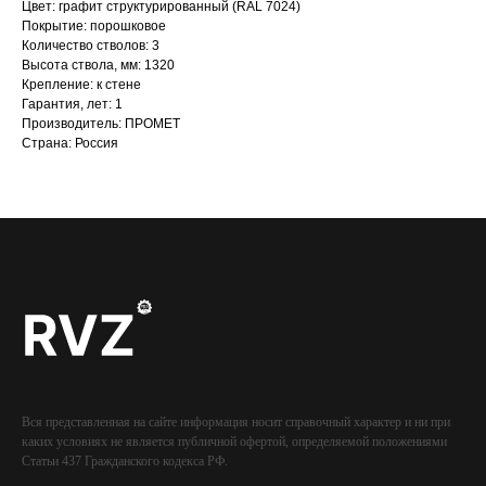
Цвет: графит структурированный (RAL 7024)
Покрытие: порошковое
Количество стволов: 3
Высота ствола, мм: 1320
Крепление: к стене
Гарантия, лет: 1
Производитель: ПРОМЕТ
Страна: Россия
Вся представленная на сайте информация носит справочный характер и ни при
каких условиях не является публичной офертой, определяемой положениями
Статьи 437 Гражданского кодекса РФ.