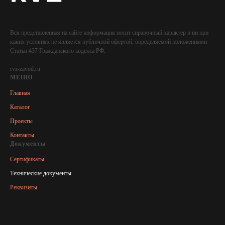
Вся представленная на сайте информация носит справочный характер и ни при
каких условиях не является публичной офертой, определяемой положениями
Статьи 437 Гражданского кодекса РФ.
rvz-zavod.ru
МЕНЮ
Главная
Каталог
Проекты
Контакты
Документы
Сертификаты
Технические документы
Реквизиты