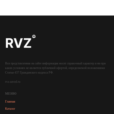
Вся представленная на сайте информация носит справочный характер и ни при
каких условиях не является публичной офертой, определяемой положениями
Статьи 437 Гражданского кодекса РФ.
rvz-zavod.ru
МЕНЮ
Главная
Каталог