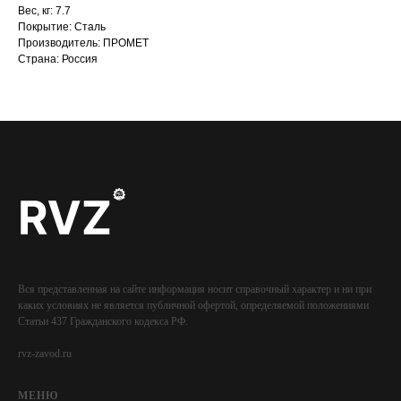
Вес, кг: 7.7
Покрытие: Сталь
Производитель: ПРОМЕТ
Страна: Россия
Вся представленная на сайте информация носит справочный характер и ни при
каких условиях не является публичной офертой, определяемой положениями
Статьи 437 Гражданского кодекса РФ.
rvz-zavod.ru
МЕНЮ