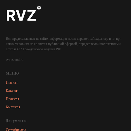
Вся представленная на сайте информация носит справочный характер и ни при
каких условиях не является публичной офертой, определяемой положениями
Статьи 437 Гражданского кодекса РФ.
rvz-zavod.ru
МЕНЮ
Главная
Каталог
Проекты
Контакты
Документы
Сертификаты