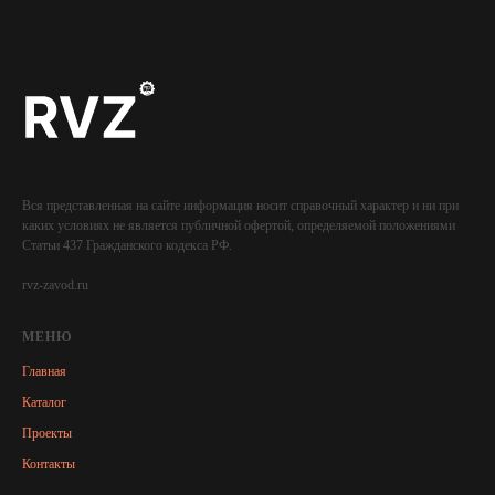
Вся представленная на сайте информация носит справочный характер и ни при
каких условиях не является публичной офертой, определяемой положениями
Статьи 437 Гражданского кодекса РФ.
rvz-zavod.ru
МЕНЮ
Главная
Каталог
Проекты
Контакты