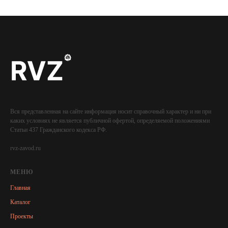
Вся представленная на сайте информация носит справочный характер и ни при
каких условиях не является публичной офертой, определяемой положениями
Статьи 437 Гражданского кодекса РФ.
rvz-zavod.ru
МЕНЮ
Главная
Каталог
Проекты