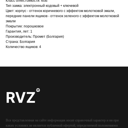
Класс огнестойкости: 60Б
Тип замка: электронный кодовый + ключевой
Цвет: корпус - оттенок коричневого с эффектом молотковой эмали,
передние панели ящиков - оттенок зеленого с эффектом молотковой
эмали
Покрытие: порошковое
Гарантия, лет: 1
Производитель: Промет (Болгария)
Страна: Болгария
Количество ящиков: 4
Вся представленная на сайте информация носит справочный характер и ни при
каких условиях не является публичной офертой, определяемой положениями