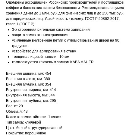
Одобрены ассоциацией Российских производителей и поставщиков
сейфов и банковских систем безопасности. Рекомендованная сумма
хранения денег до 1 млн. руб. для физических лиц и до 250 тыс руб.
для юридических лиц. Устойчивость к взлому: ГОСТ Р 50862-2017,
класс 1 (ГОСТ Р).
3-х сторонняя ригельная система запирания
защита замка от высверливания
усиленные внутренние петли с углом открывания двери на 90
градусов
устройство для армирования в стену
толщина лицевой панели - 10 мм
комплектуются ключевым замком KABA MAUER
Внешняя ширина, мм: 454
Внешняя высота, мм: 380
Внешняя глубина, мм: 354
Внутренняя ширина, мм: 414
Внутренняя высота, мм: 344
Внутренняя глубина, мм: 295
Вес, кг: 29
Объем, л: 43
Класс взломостойкости: 1 класс
Тип замка: ключевой
Цвет: белый структурированный
Покрытие: порошковое