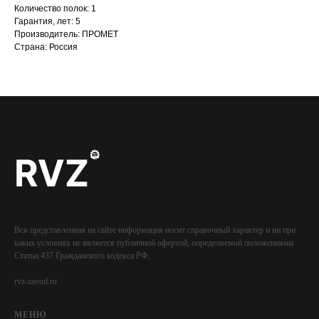
Количество полок: 1
Гарантия, лет: 5
Производитель: ПРОМЕТ
Страна: Россия
Вся представленная на сайте информация носит справочный характер и ни при
каких условиях не является публичной офертой, определяемой положениями
Статьи 437 Гражданского кодекса РФ.
rvz-zavod.ru
МЕНЮ