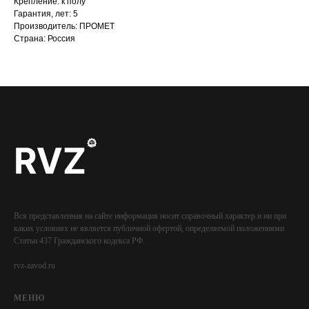
Крепление: к полу
Гарантия, лет: 5
Производитель: ПРОМЕТ
Страна: Россия
Вся представленная на сайте информация носит справочный характер и ни при
каких условиях не является публичной офертой, определяемой положениями
Статьи 437 Гражданского кодекса РФ.
rvz-zavod.ru
МЕНЮ