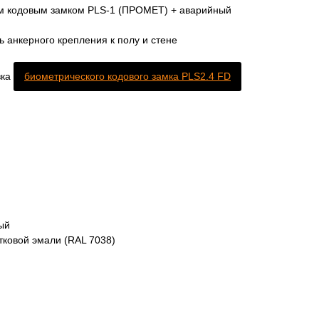
м кодовым замком PLS-1 (ПРОМЕТ) + аварийный
 анкерного крепления к полу и стене
вка
биометрического кодового замка PLS2.4 FD
ый
тковой эмали (RAL 7038)