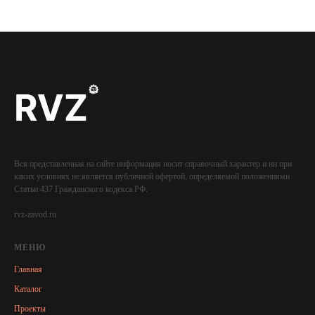
Вся представленная на сайте информация носит справочный характер и ни при
каких условиях не является публичной офертой, определяемой положениями
Статьи 437 Гражданского кодекса РФ.
rvz-zavod.ru
МЕНЮ
Главная
Каталог
Проекты