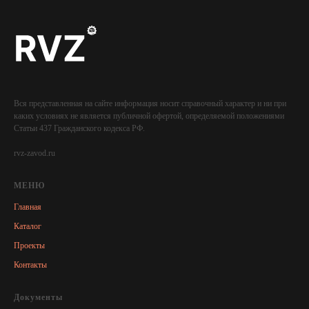
Вся представленная на сайте информация носит справочный характер и ни при
каких условиях не является публичной офертой, определяемой положениями
Статьи 437 Гражданского кодекса РФ.
rvz-zavod.ru
МЕНЮ
Главная
Каталог
Проекты
Контакты
Документы