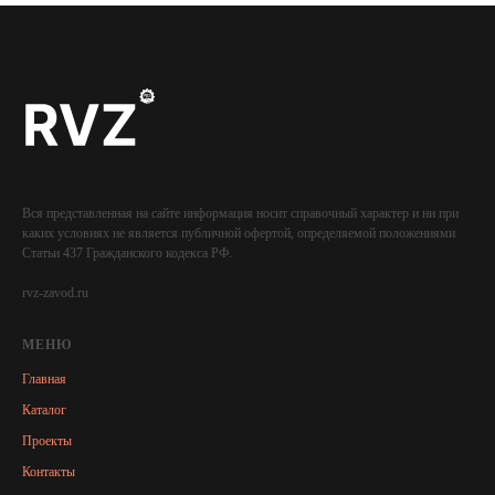
Вся представленная на сайте информация носит справочный характер и ни при
каких условиях не является публичной офертой, определяемой положениями
Статьи 437 Гражданского кодекса РФ.
rvz-zavod.ru
МЕНЮ
Главная
Каталог
Проекты
Контакты