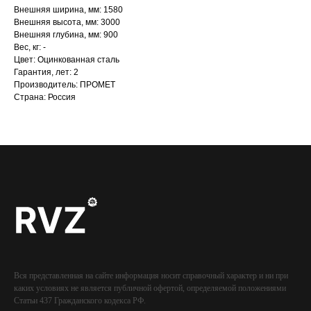
Внешняя ширина, мм: 1580
Внешняя высота, мм: 3000
Внешняя глубина, мм: 900
Вес, кг: -
Цвет: Оцинкованная сталь
Гарантия, лет: 2
Производитель: ПРОМЕТ
Страна: Россия
Вся представленная на сайте информация носит справочный характер и ни при
каких условиях не является публичной офертой, определяемой положениями
Статьи 437 Гражданского кодекса РФ.