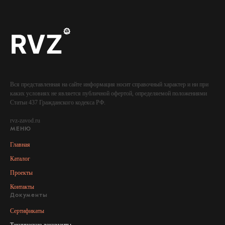
Вся представленная на сайте информация носит справочный характер и ни при
каких условиях не является публичной офертой, определяемой положениями
Статьи 437 Гражданского кодекса РФ.
rvz-zavod.ru
МЕНЮ
Главная
Каталог
Проекты
Контакты
Документы
Сертификаты
Технические документы