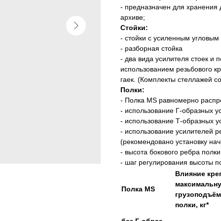
- предназначен для хранения д
архиве;
Стойки:
- стойки с усиленным угловы
- разборная стойка
- два вида усилителя стоек и 
использованием резьбового кре
гаек. (Комплекты стеллажей с
Полки:
- Полка MS равномерно распре
- использование Г-образных у
- использование Т-образных у
- использование усилителей р
(рекомендовано установку нач
- высота бокового ребра полки
- шаг регулирования высоты п
Влияние кре
максимальн
Полка MS
грузоподъём
полки, кг*