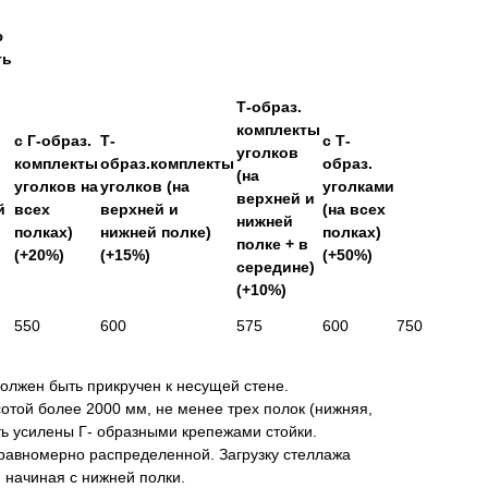
ю
ть
Т-образ.
комплекты
с Г-образ.
Т-
с Т-
уголков
комплекты
образ.комплекты
образ.
(на
уголков на
уголков (на
уголками
верхней и
й
всех
верхней и
(на всех
нижней
полках)
нижней полке)
полках)
полке + в
(+20%)
(+15%)
(+50%)
середине)
(+10%)
550
600
575
600
750
олжен быть прикручен к несущей стене.
сотой более 2000 мм, не менее трех полок (нижняя,
ь усилены Г- образными крепежами стойки.
 равномерно распределенной. Загрузку стеллажа
 начиная с нижней полки.