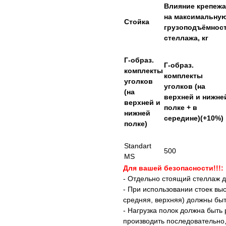
Влияние крепежа
на максимальну
Стойка
грузоподъёмнос
стеллажа, кг
Г-образ.
Г-образ.
комплекты
комплекты
уголков
уголков (на
(на
верхней и нижне
верхней и
полке + в
нижней
середине)(+10%)
полке)
Standart
500
MS
Для вашей безопасности!!!:
- Отдельно стоящий стеллаж д
- При использовании стоек вы
средняя, верхняя) должны быт
- Нагрузка полок должна быть
производить последовательно,