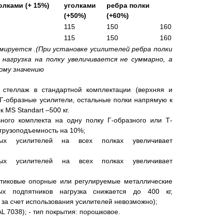
голками (+ 15%)
уголками
ребра полки
(+50%)
(+60%)
115
150
160
115
150
160
ммируется .(При установке усилителей ребра полки
 нагрузка на полку увеличивается не суммарно, а
ому значению
 стеллаж в стандартной комплектации (верхняя и
 Г-образные усилители, остальные полки напрямую к
к MS Standart –500 кг.
ьного комплекта на одну полку Г-образного или Т-
 грузоподъемность на 10%;
ных усилителей на всех полках увеличивает
ных усилителей на всех полках увеличивает
астиковые опорные или регулируемые металлические
ых подпятников нагрузка снижается до 400 кг,
за счет использования усилителей невозможно);
L 7038); - тип покрытия: порошковое.