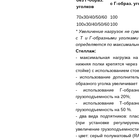
без Г-образ.
с Г-образ. у
уголков
70х30/40/50/60
100
100х30/40/50/60
100
* Увеличение нагрузок не су
с Т и Г-образными уголками
определяется по максимальн
Стеллаж:
- максимальная нагрузка на
нижняя полки крепятся через
стойке) с использованием стое
- использование дополнител
образного уголка увеличивает
- использование Г-образ
грузоподъемность на 20%;
- использование Т-образ
грузоподъемность на 50 %.
- два вида подпятников: пл
(при установке регулируем
увеличение грузоподъемности 
- цвет: серый полуматовый (RA