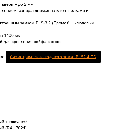
 двери – до 2 мм
елением, запирающимся на ключ, полками и
ектронным замком PLS-3.2 (Промет) + ключевым
ла 1400 мм
й для крепления сейфа к стене
вка
биометрического кодового замка PLS2.4 FD
ый + ключевой
ый (RAL 7024)