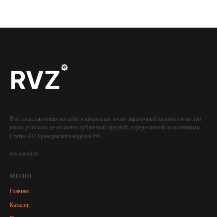
Вся представленная на сайте информация носит справочный характер и ни при
каких условиях не является публичной офертой, определяемой положениями
Статьи 437 Гражданского кодекса РФ.
rvz-zavod.ru
МЕНЮ
Главная
Каталог