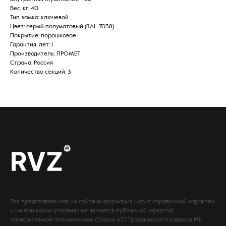
Вес, кг: 40
Тип замка: ключевой
Цвет: серый полуматовый (RAL 7038)
Покрытие: порошковое
Гарантия, лет: 1
Производитель: ПРОМЕТ
Страна: Россия
Количество секций: 3
Вся представленная на сайте информация носит справочный характер
и ни при каких условиях не является публичной офертой,
определяемой положениями Статьи 437 Гражданского кодекса РФ.