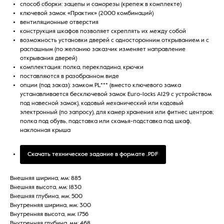
способ сборки: зацепы и саморезы (крепеж в комплекте)
ключевой замок «Практик» (2000 комбинаций)
вентиляционные отверстия
конструкция шкафов позволяет скреплять их между собой
возможность установки дверей с односторонним открыванием и с
распашным (по желанию заказчик изменяет направление
открывания дверей)
комплектация: полка, перекладина, крючки
поставляются в разобранном виде
опции (под заказ): замком PL*** (вместо ключевого замка
устанавливается бесключевой замок Euro-locks A129 с устройством
под навесной замок), кодовый механический или кодовый
электронный (по запросу), для камер хранения или фитнес центров;
полка под обувь, подставка или скамья-подставка под шкаф,
наклонная крыша
Скачать техническое задание в формате .PDF
Внешняя ширина, мм: 885
Внешняя высота, мм: 1830
Внешняя глубина, мм: 500
Внутренняя ширина, мм: 300
Внутренняя высота, мм: 1756
Внутренняя глубина, мм: 468