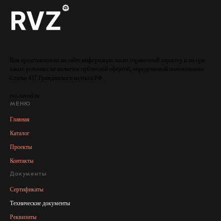
Вся представленная на сайте информация носит справочный характер и ни при
каких условиях не является публичной офертой, определяемой положениями
Статьи 437 Гражданского кодекса РФ.
rvz-zavod.ru
МЕНЮ
Главная
Каталог
Проекты
Контакты
Документы
Сертификаты
Технические документы
Реквизиты