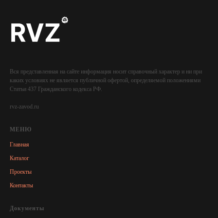
Вся представленная на сайте информация носит справочный характер и ни при
каких условиях не является публичной офертой, определяемой положениями
Статьи 437 Гражданского кодекса РФ.
rvz-zavod.ru
МЕНЮ
Главная
Каталог
Проекты
Контакты
Документы