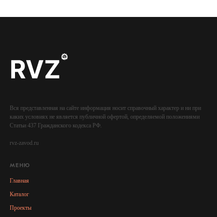
Вся представленная на сайте информация носит справочный характер и ни при
каких условиях не является публичной офертой, определяемой положениями
Статьи 437 Гражданского кодекса РФ.
rvz-zavod.ru
МЕНЮ
Главная
Каталог
Проекты