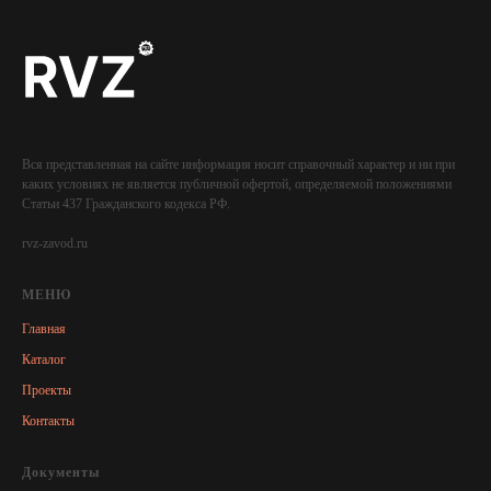
Вся представленная на сайте информация носит справочный характер и ни при
каких условиях не является публичной офертой, определяемой положениями
Статьи 437 Гражданского кодекса РФ.
rvz-zavod.ru
МЕНЮ
Главная
Каталог
Проекты
Контакты
Документы