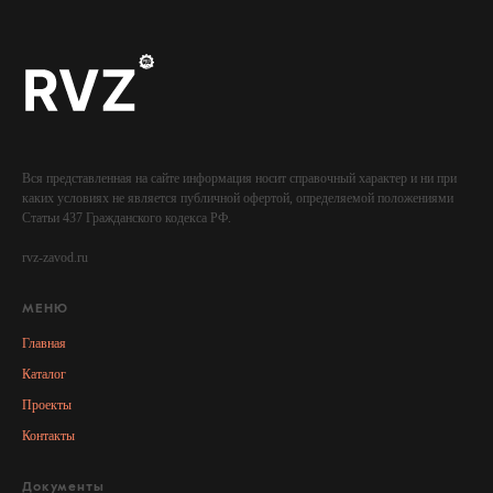
Вся представленная на сайте информация носит справочный характер и ни при
каких условиях не является публичной офертой, определяемой положениями
Статьи 437 Гражданского кодекса РФ.
rvz-zavod.ru
МЕНЮ
Главная
Каталог
Проекты
Контакты
Документы