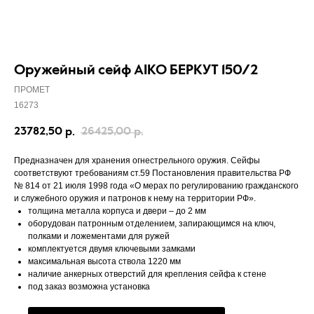
Оружейный сейф AIKO БЕРКУТ 150/2
ПРОМЕТ
16273
23782,50
26425,00
р.
р.
Предназначен для хранения огнестрельного оружия. Сейфы
соответствуют требованиям ст.59 Постановления правительства РФ
№ 814 от 21 июля 1998 года «О мерах по регулированию гражданского
и служебного оружия и патронов к нему на территории РФ».
толщина металла корпуса и двери – до 2 мм
оборудован патронным отделением, запирающимся на ключ,
полками и ложементами для ружей
комплектуется двумя ключевыми замками
максимальная высота ствола 1220 мм
наличие анкерных отверстий для крепления сейфа к стене
под заказ возможна установка