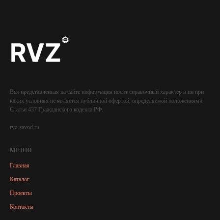
Вся представленная на сайте информация носит справочный характер и ни при
каких условиях не является публичной офертой, определяемой положениями
Статьи 437 Гражданского кодекса РФ.
rvz-zavod.ru
МЕНЮ
Главная
Каталог
Проекты
Контакты