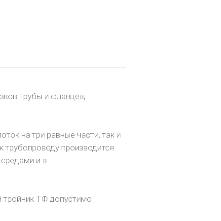
зков трубы и фланцев,
ток на три равные части, так и
 к трубопроводу производится
средами и в
й тройник ТФ допустимо